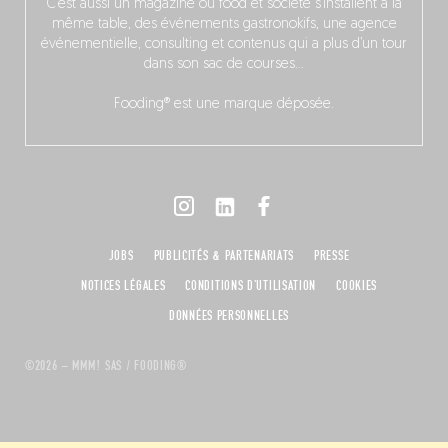
C’est aussi un magazine où food et société s’installent à la
même table, des événements gastronokifs, une agence
événementielle, consulting et contenus qui a plus d’un tour
dans son sac de courses…
Fooding® est une marque déposée.
JOBS
PUBLICITÉS & PARTENARIATS
PRESSE
NOTICES LÉGALES
CONDITIONS D'UTILISATION
COOKIES
DONNÉES PERSONNELLES
©2026 – MMM! SAS / FOODING®