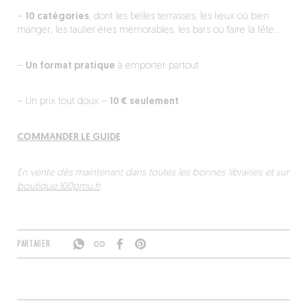
–
10 catégories
, dont les belles terrasses, les lieux où bien
manger, les taulier·ères mémorables, les bars où faire la fête…
–
Un format pratique
à emporter partout
– Un prix tout doux –
10 € seulement
COMMANDER LE GUIDE
En vente dès maintenant dans toutes les bonnes librairies et sur
boutique.100pmu.fr
.
PARTAGER