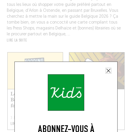
tous les lieux où shopper votre guide préféré partout en
Belgique, d’Arlon à Ostende, en passant par Bruxelles. Vous
cherchez à mettre la main sur le guide Belgique 2026 ? Ça
tombe bien, on vous a concocté une carte compilant tous
les Press Shops, magasins Delhaize et (bonnes) librairies où se
le procurer partout en Belgique, ...
LIRE LA SUITE
Le nouveau guide
Le guide dans votre
Belgique est sorti du
poche avec l’app
four !
Fooding !
3 JUIN 2026
10 FÉVR. 2026
LIRE LA SUITE
LIRE LA SUITE
ABONNEZ-VOUS À