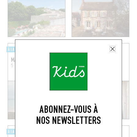
À LA MER
À LA CAMPAGNE
MAISON MINARD
LA MEILLEURE VIE
5 Minard
Plouézec (22470)
Chem. du Servoir 105
Braine-le-Comte (7090)
ABONNEZ-VOUS À
NOS NEWSLETTERS
À LA CAMPAGNE
À LA CAMPAGNE