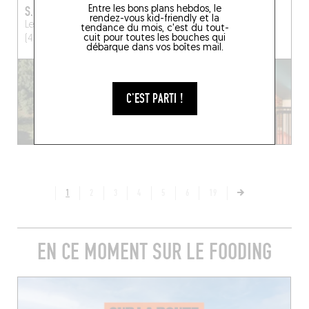
S.O.L
MAISON NINO
Entre les bons plans hebdos, le
rendez-vous kid-friendly et la
Le Perrat
Lion-en-Sullias
3 Imp. de Compiègne
tendance du mois, c'est du tout-
cuit pour toutes les bouches qui
(45600)
Villers-Cotterêts (02600)
débarque dans vos boîtes mail.
C'EST PARTI !
1
2
3
4
5
6
19
EN CE MOMENT SUR LE FOODING