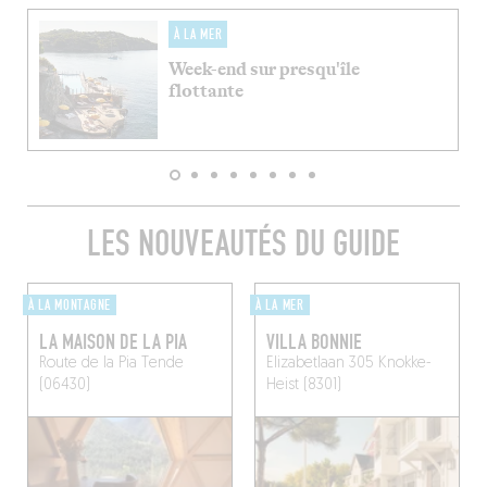
À LA MER
Week-end sur presqu'île
flottante
LES NOUVEAUTÉS DU GUIDE
À LA MONTAGNE
À LA MER
LA MAISON DE LA PIA
VILLA BONNIE
Route de la Pia
Tende
Elizabetlaan 305
Knokke-
(06430)
Heist (8301)