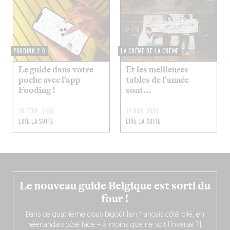
FOODING 2.0
LA CRÈME DE LA CRÈME
Le guide dans votre
Et les meilleures
poche avec l’app
tables de l'année
Fooding !
sont...
10 FÉVR. 2026
19 NOV. 2025
LIRE LA SUITE
LIRE LA SUITE
Le nouveau guide Belgique est sorti du
four !
Dans ce quatrième opus bigoût (en français côté pile, en
néerlandais côté face – à moins que ne soit l’inverse ?),