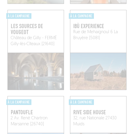
À LA CAMPAGNE
À LA CAMPAGNE
LES SOURCES DE
IBÙ EXPERIENCE
VOUGEOT
Rue de Mehaignoul 6
La
Château de Gilly - FERMÉ
Bruyère (5081)
Gilly-lès-Cîteaux (21640)
À LA CAMPAGNE
À LA CAMPAGNE
PANTOUFLE
RIVE SIDE HOUSE
2 Av. René Chartron
32, rue Nationale 27430
Marsanne (26740)
Muids