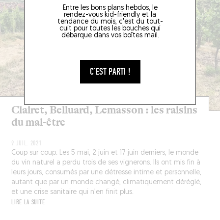
Entre les bons plans hebdos, le
rendez-vous kid-friendly et la
tendance du mois, c'est du tout-
cuit pour toutes les bouches qui
débarque dans vos boîtes mail.
C'EST PARTI !
Clairet, Belluard, Lemasson : les raisins
du mal-être
9 JUIL. 2021
Coup sur coup. Les 5 mai, 2 juin et 17 juin derniers, le monde
du vin naturel a perdu trois de ses vignerons. Ils ont mis fin à
leurs jours, consumés par une détresse intime et personnelle,
autant que par un monde changé, climatiquement déréglé,
et une crise sanitaire qui n’en finit plus.
LIRE LA SUITE