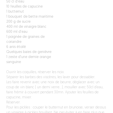
50 cl d’eau
10 feuilles de capucine
1 butternut
1 bouquet de bette maritime
200 g de sucre
400 ml de vinaigre blanc
600 ml d’eau
1 poignée de graines de
coriandre
6 anis étoilé
Quelques baies de genièvre
1 zeste d’une demie orange
sanguine
Ouvrir les coquilles, réserver les noix.
Séparer les barbes des viscères, les laver pour dessabler.
Les faire revenir avec une noix de beurre, déglacer avec un
coup de vin blanc ( un demi verre…), mouiller avec 50cl d’eau,
faire frémir à couvert pendant 30mn. Ajouter les feuilles de
capucine, mixer.
Réserver.
Pour les pickles : couper le butternut en brunoise, verser dessus
un vinaigre à pickles bouillant. Ne pas éviter à en faire plus que