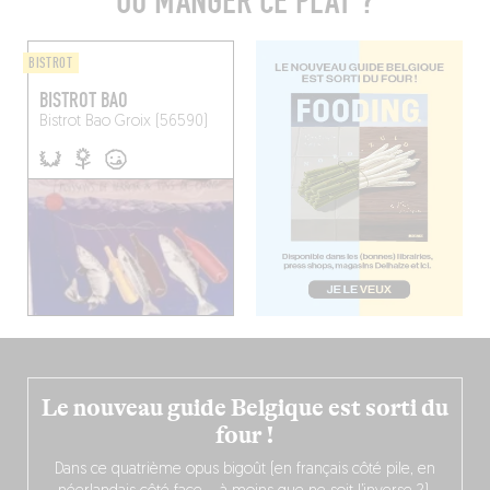
OÙ MANGER CE PLAT ?
BISTROT
BISTROT BAO
Bistrot Bao
Groix (56590)
Le nouveau guide Belgique est sorti du
four !
Dans ce quatrième opus bigoût (en français côté pile, en