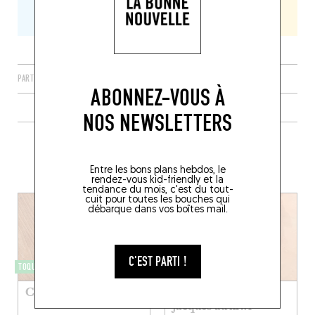
PARTAGER
ABONNEZ-VOUS À
NOS NEWSLETTERS
PLUS DE RECETTES À BASE DE
SAINT-JACQUES
Entre les bons plans hebdos, le
rendez-vous kid-friendly et la
tendance du mois, c'est du tout-
cuit pour toutes les bouches qui
débarque dans vos boîtes mail.
C'EST PARTI !
TOQUÉRA 614
TOQUÉRA 603
Croque-pétoncle
Aguachile de saint-
jacques au kiwi