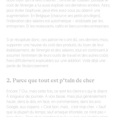
doux foyer qu’il a fallu chauffer… Difficile de l’oublier, puisque le
coût de l’énergie a lui aussi explosé ces dernières années. Alors,
pour éviter l’asphyxie, peut-être avez-vous pu obtenir une
augmentation. En Belgique (chacun·e ses petits privilèges),
l’indexation des salaires est automatique – endossée par les
entreprises. Et les restaurants, cafés et bars
sont
des entreprises.
Si je récapitule donc, ces patron·ne·s ont dû, ces derniers mois,
supporter une hausse du coût des produits, du loyer de leur
établissement, de l’énergie et des salaires, tout en continuant à
assumer l’entretien de leurs outils de travail et des autres coûts
fixes difficilement explicables sur une addition. Voilà déjà une
partie de l’éclaircissement.
2. Parce que tout est p*tain de cher
Encore ? Oui, mais cette fois, ce sont les client·e·s qui le disent.
À longueur de journée. À voix basse, mais plus généralement
haute, dans le dos, en face, en commentaire, dans les avis
Google, aux copains. « C’est bon, mais… c’est trop cher. » Sauf
que la plupart du temps, sauf arnaque éhontée, ce n’est pas «