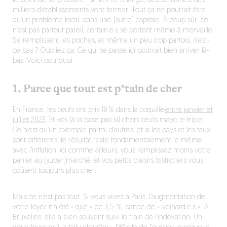
le point de se produire : si rien ne change, des centaines, des
milliers d’établissements vont fermer. Tout ça ne pourrait être
qu’un problème local, dans une (autre) capitale. À coup sûr, ce
n’est pas partout pareil, certain·e·s se portent même à merveille.
Se remplissent les poches, et même un peu trop parfois, n’est-
ce pas ? Oubliez ça. Ce qui se passe ici pourrait bien arriver là-
bas. Voici pourquoi.
1. Parce que tout est p*tain de cher
En France, les œufs ont pris 18 % dans la coquille
entre janvier et
juillet 2023
. Et vos (à la base pas si) chers œufs mayo le triple.
Ce n’est qu’un exemple parmi d’autres, et si les pays et les taux
sont différents, le résultat reste fondamentalement le même :
avec l’inflation, ici comme ailleurs, vous remplissez moins votre
panier au (super)marché, et vos petits plaisirs bistrotiers vous
coûtent toujours plus cher.
Mais ce n’est pas tout. Si vous vivez à Paris, l’augmentation de
votre loyer n’a été
« que » de 3,5 %
, bande de « veinard·e·s ». À
Bruxelles, elle a bien souvent suivi le train de l’indexation. Un