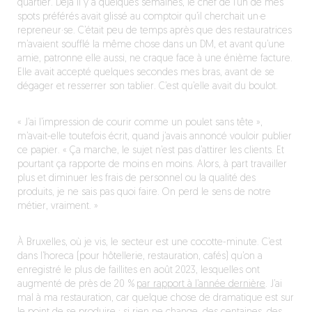
quartier. Déjà il y a quelques semaines, le chef de l’un de mes
spots préférés avait glissé au comptoir qu’il cherchait un·e
repreneur·se. C’était peu de temps après que des restauratrices
m’avaient soufflé la même chose dans un DM, et avant qu’une
amie, patronne elle aussi, ne craque face à une énième facture.
Elle avait accepté quelques secondes mes bras, avant de se
dégager et resserrer son tablier. C’est qu’elle avait du boulot.
« J’ai l’impression de courir comme un poulet sans tête »,
m’avait-elle toutefois écrit, quand j’avais annoncé vouloir publier
ce papier. « Ça marche, le sujet n’est pas d’attirer les clients. Et
pourtant ça rapporte de moins en moins. Alors, à part travailler
plus et diminuer les frais de personnel ou la qualité des
produits, je ne sais pas quoi faire. On perd le sens de notre
métier, vraiment. »
À Bruxelles, où je vis, le secteur est une cocotte-minute. C’est
dans l’horeca (pour hôtellerie, restauration, cafés) qu’on a
enregistré le plus de faillites en août 2023, lesquelles ont
augmenté de près de 20 %
par rapport à l’année dernière
. J’ai
mal à ma restauration, car quelque chose de dramatique est sur