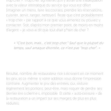
trop cher ». Trop cher signifierait qu’il y aurait une inadéquation
avec la valeur intrinsèque du service qui vous est offert
(imaginer un menu, faire les courses, prendre les réservations,
cuisiner, servir, ranger, nettoyer). Reste que c’est probablement
« trop cher » par rapport à ce que vous aimeriez ou pouvez y
consacrer. Soit, d’après mon premier point, de moins en moins
d’argent – je vous ai dit que tout était p*tain de cher ?
« “C’est bon, mais… c’est trop cher.” Sauf que la plupart du
temps, sauf arnaque éhontée, ce n’est pas “trop cher”. »
Résultat, nombre de restaurateur·rice·s écrasent en ce moment
les prix, et ce même si votre addition vous donne l’impression
contraire. Augmenter le prix des entrées, oui, réduire
légèrement les portions, peut-être, mais risquer de perdre ses
dernier·ère·s client·e·s, impossible. Et cette « auto-censure » de
la restauration a un impact sur ses marges, de plus en plus
réduites.