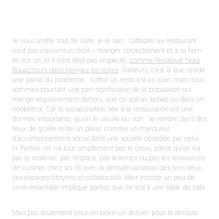
Je vous arrête tout de suite, je le sais : s’attabler au restaurant
n’est pas
vraiment un
droit – manger correctement et à sa faim
en est un, et il n’est déjà pas respecté,
comme l’explique Nora
Bouazzouni dans
Mangez les riches
. D’ailleurs, c’est là que réside
une partie du problème : s’offrir un resto est un luxe, mais nous
sommes pourtant une part significative de la population qui
mange régulièrement dehors, que ce soit au kebab ou dans un
néobistrot. Car la sociabilisation liée à la restauration est une
donnée importante, qu’on le veuille ou non : se rendre dans des
lieux de graille reste un plaisir comme un marqueur
d’accomplissement social dans une société obsédée par celui-
ci. Parfois, on n’a tout simplement pas le choix, parce qu’on n’a
pas le matériel, pas l’espace, pas le temps ou pas les ressources
de cuisiner chez soi. Et avec la dématérialisation des tiers-lieux,
ces espaces citoyens et collaboratifs, tâter encore un peu de
vivre-ensemble implique parfois que ce soit à une table de café.
Mais pas seulement pour en boire un dernier pour la déroute