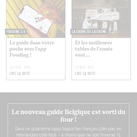
FOODING 2.0
LA CRÈME DE LA CRÈME
Le guide dans votre
Et les meilleures
poche avec l’app
tables de l'année
Fooding !
sont...
10 FÉVR. 2026
19 NOV. 2025
LIRE LA SUITE
LIRE LA SUITE
Le nouveau guide Belgique est sorti du
four !
Dans ce quatrième opus bigoût (en français côté pile, en
néerlandais côté face – à moins que ne soit l’inverse ?),