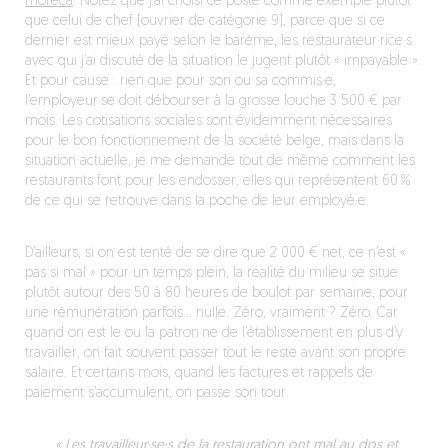
l’horeca
. Notez que j’ai choisi ce poste comme exemple plutôt
que celui de chef (ouvrier de catégorie 9), parce que si ce
dernier est mieux payé selon le barème, les restaurateur·rice·s
avec qui j’ai discuté de la situation le jugent plutôt « impayable ».
Et pour cause : rien que pour son ou sa commis·e,
l’employeur·se doit débourser à la grosse louche 3 500 € par
mois. Les cotisations sociales sont évidemment nécessaires
pour le bon fonctionnement de la société belge, mais dans la
situation actuelle, je me demande tout de même comment les
restaurants font pour les endosser, elles qui représentent 60 %
de ce qui se retrouve dans la poche de leur employé·e.
D’ailleurs, si on est tenté de se dire que 2 000 € net, ce n’est «
pas si mal » pour un temps plein, la réalité du milieu se situe
plutôt autour des 50 à 80 heures de boulot par semaine, pour
une rémunération parfois… nulle. Zéro, vraiment ? Zéro. Car
quand on est le ou la patron·ne de l’établissement en plus d’y
travailler, on fait souvent passer tout le reste avant son propre
salaire. Et certains mois, quand les factures et rappels de
paiement s’accumulent, on passe son tour.
« Les travailleur·se·s de la restauration ont mal au dos et