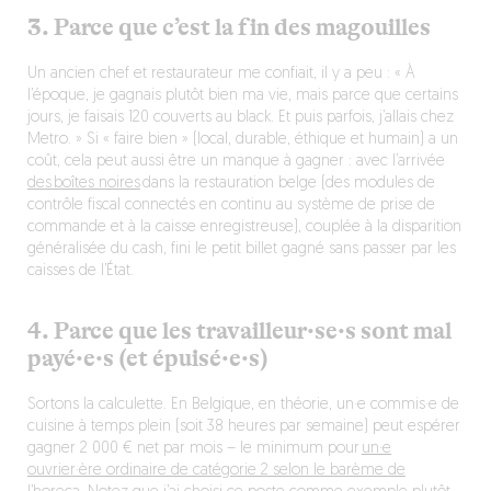
3. Parce que c’est la fin des magouilles
Un ancien chef et restaurateur me confiait, il y a peu : « À
l’époque, je gagnais plutôt bien ma vie, mais parce que certains
jours, je faisais 120 couverts au black. Et puis parfois, j’allais chez
Metro. » Si « faire bien » (local, durable, éthique et humain) a un
coût, cela peut aussi être un manque à gagner : avec l’arrivée
des boîtes noires
dans la restauration belge (des modules de
contrôle fiscal connectés en continu au système de prise de
commande et à la caisse enregistreuse), couplée à la disparition
généralisée du cash, fini le petit billet gagné sans passer par les
caisses de l’État.
4. Parce que les travailleur·se·s sont mal
payé·e·s (et épuisé·e·s)
Sortons la calculette. En Belgique, en théorie, un·e commis·e de
cuisine à temps plein (soit 38 heures par semaine) peut espérer
gagner 2 000 € net par mois – le minimum pour
un·e
ouvrier·ère ordinaire de catégorie 2 selon le barème de