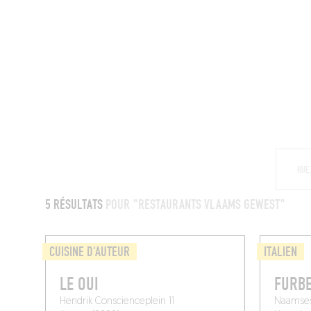
MAGAZINE
RESTAURANTS
CHAM
5 RÉSULTATS
POUR "RESTAURANTS VLAAMS GEWEST"
CUISINE D'AUTEUR
ITALIEN
LE OUI
FURB
Hendrik Conscienceplein 11
Naamses