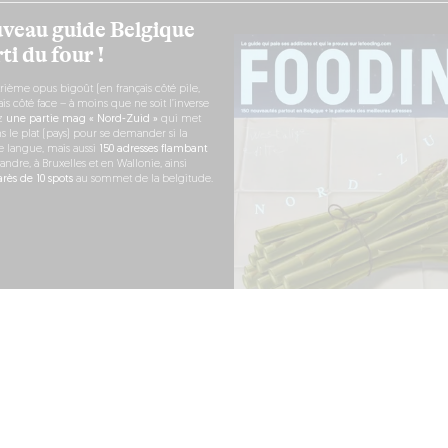
veau guide Belgique
ti du four !
rième opus bigoût (en français côté pile,
s côté face – à moins que ne soit l’inverse
ez
une partie mag « Nord-Zuid »
qui met
s le plat (pays) pour se demander si la
e langue, mais aussi
150 adresses flambant
andre, à Bruxelles et en Wallonie, ainsi
ès de 10 spots
au sommet de la belgitude.
 COMMANDE