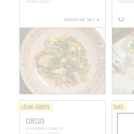
Anvers (2000)
Heverlee
RÉSERVER UNE TABLE
LÈCHE-DOIGTS
CAFÉ
CIRCUS
FRAN
Kasteelpleinstraat 26
Grote Kr