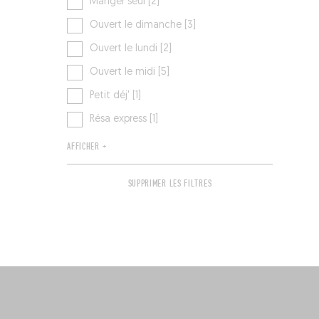
Manger seul [2]
Ouvert le dimanche [3]
Ouvert le lundi [2]
Ouvert le midi [5]
Petit déj' [1]
Résa express [1]
AFFICHER +
SUPPRIMER LES FILTRES