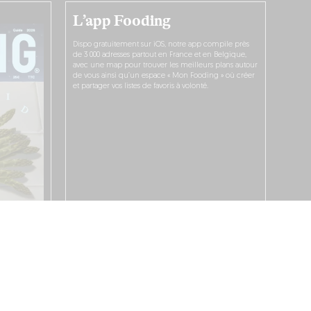
L’app Fooding
Dispo gratuitement sur iOS, notre app compile près
de 3 000 adresses partout en France et en Belgique,
avec une map pour trouver les meilleurs plans autour
de vous ainsi qu’un espace « Mon Fooding » où créer
et partager vos listes de favoris à volonté.
JE LA TÉLÉCHARGE !