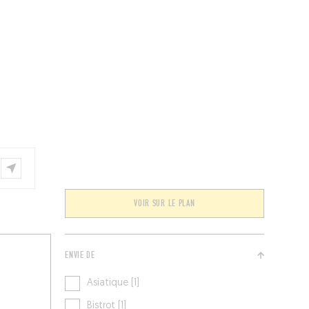
ÉVÉNEMENTS
BELGIQUE
Kids
VOIR SUR LE PLAN
ENVIE DE
Asiatique [1]
Bistrot [1]