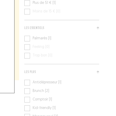
Plus de 51 € [1]
Moins de 15 € [0]
LES ESSENTIELS
Palmarès [1]
Feeling [0]
Trop bon [0]
LES PLUS
Antidépresseur [1]
Brunch [2]
Comptoir [1]
Kid-friendly [1]