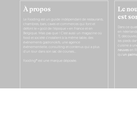
À propos
Le nou
est sor
Le Fooding est un guide indépendant de restaurants,
chambres, bars, caves et commerces qui font et
Dans ce quat
défont le « goût de l’époque » en France et en
en néerlandai
Belgique. Mais pas que ! C’est aussi un magazine où
?), découvr
food et société s’installent à la même table, des
les pieds dan
événements gastronokifs, une agence
cuisine a un
événementielle, consulting et contenus qui a plus
neuves
en Fl
d’un tour dans son sac de courses…
qu’
un palmar
Fooding® est une marque déposée.
JE