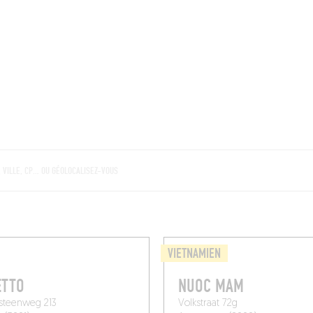
BRES
BARS
COMMERCES
CAVES
RECETTES
VIETNAMIEN
ETTO
NUOC MAM
teenweg 213
Volkstraat 72g