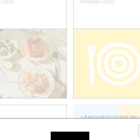
 (3001)
Antwerpen (2000)
K
ing 12