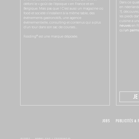
Dans ce quat
défont le « goût de l’époque » en France et en
en néerlandai
Belgique. Mais pas que ! C’est aussi un magazine où
?), découvr
food et société s’installent à la même table, des
les pieds dan
événements gastronokifs, une agence
cuisine a un
événementielle, consulting et contenus qui a plus
neuves
en Fl
d’un tour dans son sac de courses…
qu’
un palmar
Fooding® est une marque déposée.
JE
JOBS
PUBLICITÉS & 