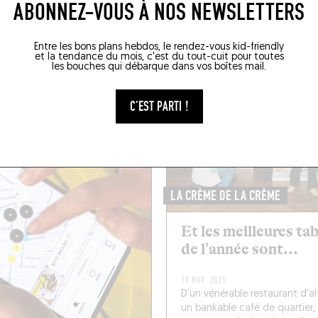
E MOMENT SUR LE FO
ABONNEZ-VOUS À NOS NEWSLETTERS
Entre les bons plans hebdos, le rendez-vous kid-friendly
et la tendance du mois, c'est du tout-cuit pour toutes
les bouches qui débarque dans vos boîtes mail.
C'EST PARTI !
LA CRÈME DE LA CRÈME
Et les meilleures ta
de l'année sont...
19 NOV. 2025
D’un vénérable restaurant d’al
un bankable café de quartier,