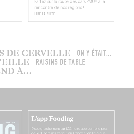
r
Partez sur la route des bars PMU® à la
rencontre de nos régions !
LIRE LA SUITE
US DE CERVELLE
ON Y ÉTAIT...
VEILLE
RAISINS DE TABLE
D À...
L’app Fooding
Dispo gratuitement sur iOS, notre app compile près
de 3 000 adresses partout en France et en Belgique,