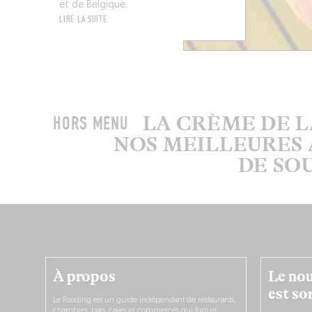
et de Belgique.
LIRE LA SUITE
LA CRÈME DE 
HORS MENU
NOS MEILLEURES 
DE SO
À propos
Le nou
est sor
Le Fooding est un guide indépendant de restaurants,
chambres, bars, caves et commerces qui font et