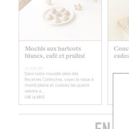
Mochis aux haricots
Conco
blancs, café et praliné
cadea
25 JUIN 2024
Dans notre nouvelle série des
22 AVR. 20
Recettes Cafétiches, voyez la tasse à
Le café,
moitié pleine et cuisinez les quatre
tombe bi
saisons a...
(le temp
LIRE LA SUITE
LIRE LA SU