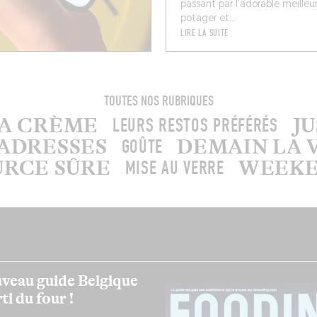
passant par l’adorable meilleu
potager et...
LIRE LA SUITE
TOUTES NOS RUBRIQUES
LA CRÈME
J
LEURS RESTOS PRÉFÉRÉS
ADRESSES
DEMAIN LA 
GOÛTE
URCE SÛRE
WEEKEN
MISE AU VERRE
veau guide Belgique
ti du four !