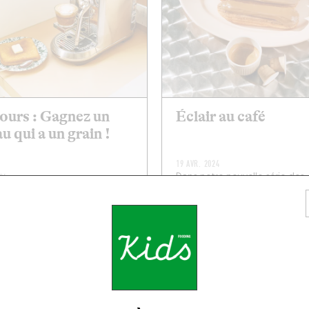
urs : Gagnez un
Éclair au café
u qui a un grain !
19 AVR. 2024
24
Dans notre nouvelle série des
 c’est votre tasse de thé ? Ça
Recettes Cafétiches, voyez la
en : en prenant trois minutes
moitié pleine et cuisinez les q
s de le boire) pour répondre ...
saisons a...
ITE
LIRE LA SUITE