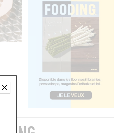
 tasse à
uatre