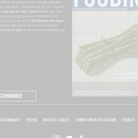
rième opus bigoût (en français côté pile,
s côté face – à moins que ne soit l’inverse
ez
une partie mag « Nord-Zuid »
qui met
s le plat (pays) pour se demander si la
e langue, mais aussi
150 adresses flambant
andre, à Bruxelles et en Wallonie, ainsi
ès de 10 spots
au sommet de la belgitude.
 COMMANDE
PARTENARIATS
PRESSE
NOTICES LÉGALES
CONDITIONS D'UTILISATION
COOKIES