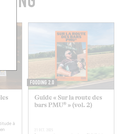
ODING
FOODING 2.0
bles
Guide « Sur la route des
bars PMU® » (vol. 2)
titude à
 en
21 OCT. 2025