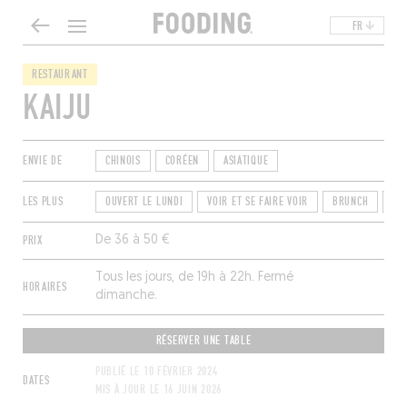
FR
RESTAURANT
KAIJU
ENVIE DE
CHINOIS
CORÉEN
ASIATIQUE
LES PLUS
OUVERT LE LUNDI
VOIR ET SE FAIRE VOIR
BRUNCH
RÉ
PRIX
De 36 à 50 €
Tous les jours, de 19h à 22h. Fermé
HORAIRES
dimanche.
RÉSERVER UNE TABLE
PUBLIÉ LE
10 FÉVRIER 2024
DATES
MIS À JOUR LE
16 JUIN 2026