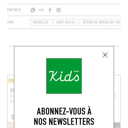
PARTAGER
TAGS
BRUXELLES
SAINT-GILLES
RÉGION DE BRUXELLES-CAPITAL
PLUS DE TABLES DE GENRE À
PROXIMITÉ
LÈCHE-DOIGTS
BISTROT
KOOKOO
MÔME
Rue de la Victoire 232
Rue Veydt 41
Ixelles (1050)
Bruxelles (1060)
ABONNEZ-VOUS À
NOS NEWSLETTERS