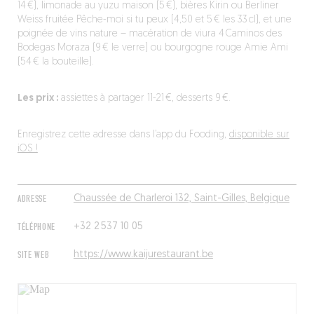
14 €), limonade au yuzu maison (5 €), bières Kirin ou Berliner
Weiss fruitée Pêche-moi si tu peux (4,50 et 5 € les 33 cl), et une
poignée de vins nature – macération de viura 4 Caminos des
Bodegas Moraza (9 € le verre) ou bourgogne rouge Amie Ami
(54 € la bouteille).
Les prix :
assiettes à partager 11-21 €, desserts 9 €.
Enregistrez cette adresse dans l’app du Fooding,
disponible sur
iOS !
ADRESSE
Chaussée de Charleroi 132, Saint-Gilles, Belgique
TÉLÉPHONE
+32 2 537 10 05
SITE WEB
https://www.kaijurestaurant.be