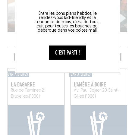
Entre les bons plans hebdos, le
rendez-vous kid-friendly et la
tendance du mois, c'est du tout-
cuit pour toutes les bouches qui
débarque dans vos boîtes mail.
C'EST PARTI !
PRENDRE UN VERRE DANS LE COIN
BAR À BIÈRES
BAR À BIÈRES
LA BAGARRE
L'AMÈRE À BOIRE
Rue de Tamines 2
Av. Paul Dejaer 20
Saint-
Bruxelles (1060)
Gilles (1060)