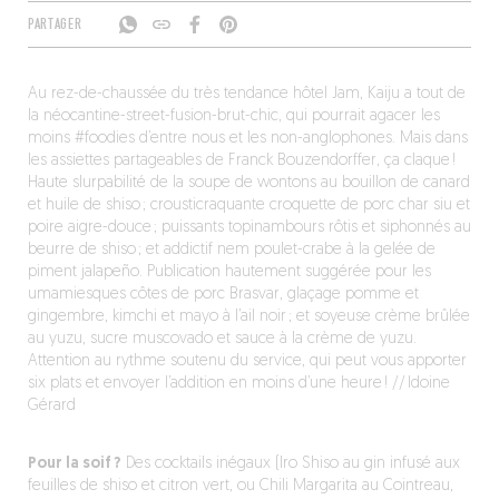
PARTAGER
Au rez-de-chaussée du très tendance hôtel Jam, Kaiju a tout de
la néocantine-street-fusion-brut-chic, qui pourrait agacer les
moins #foodies d’entre nous et les non-anglophones. Mais dans
les assiettes partageables de Franck Bouzendorffer, ça claque !
Haute slurpabilité de la soupe de wontons au bouillon de canard
et huile de shiso ; crousticraquante croquette de porc char siu et
poire aigre-douce ; puissants topinambours rôtis et siphonnés au
beurre de shiso ; et addictif nem poulet-crabe à la gelée de
piment jalapeño. Publication hautement suggérée pour les
umamiesques côtes de porc Brasvar, glaçage pomme et
gingembre, kimchi et mayo à l’ail noir ; et soyeuse crème brûlée
au yuzu, sucre muscovado et sauce à la crème de yuzu.
Attention au rythme soutenu du service, qui peut vous apporter
six plats et envoyer l’addition en moins d’une heure ! // Idoine
Gérard
Pour la soif ?
Des cocktails inégaux (Iro Shiso au gin infusé aux
feuilles de shiso et citron vert, ou Chili Margarita au Cointreau,