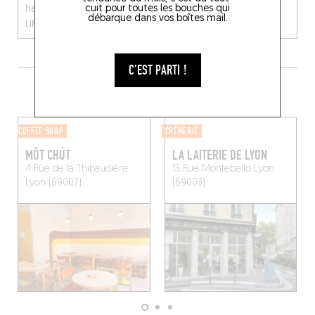
cuit pour toutes les bouches qui
heureusement, on chois...
Mado à Lyon. ...
débarque dans vos boîtes mail.
LIRE LA SUITE
LIRE LA SUITE
C'EST PARTI !
PLUS DE COMMERCES ALENTOUR
COFFEE SHOP
CRÈMERIE
MÔT CHÚT
LA LAITERIE DE LYON
4 Rue de la Thibaudière
13 Rue Montebello
Lyon
Lyon (69007)
(69003)