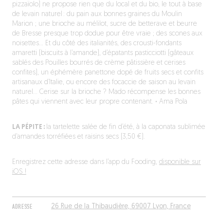
pizzaïolo) ne propose rien que du local et du bio, le tout à base
de levain naturel : du pain aux bonnes graines du Moulin
Marion ; une brioche au mélilot, sucre de betterave et beurre
de Bresse presque trop dodue pour être vraie ; des scones aux
noisettes… Et du côté des italianités, des crousti-fondants
amaretti (biscuits à l’amande), d’épatants pasticciotti (gâteaux
sablés des Pouilles bourrés de crème pâtissière et cerises
confites), un éphémère panettone dopé de fruits secs et confits
artisanaux d’Italie, ou encore des focaccie de saison au levain
naturel… Cerise sur la brioche ? Mado récompense les bonnes
pâtes qui viennent avec leur propre contenant.
·
Ama Pola
LA PÉPITE :
la tartelette salée de fin d’été, à la caponata sublimée
d’amandes torréfiées et raisins secs (3,50 €).
Enregistrez cette adresse dans l’app du Fooding,
disponible sur
iOS !
ADRESSE
26 Rue de la Thibaudière, 69007 Lyon, France