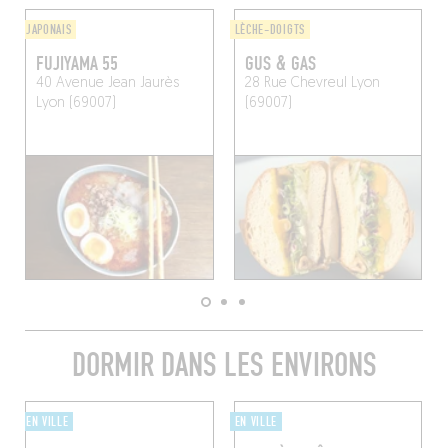
JAPONAIS
LÈCHE-DOIGTS
FUJIYAMA 55
GUS & GAS
40 Avenue Jean Jaurès
28 Rue Chevreul
Lyon
Lyon (69007)
(69007)
DORMIR DANS LES ENVIRONS
EN VILLE
EN VILLE