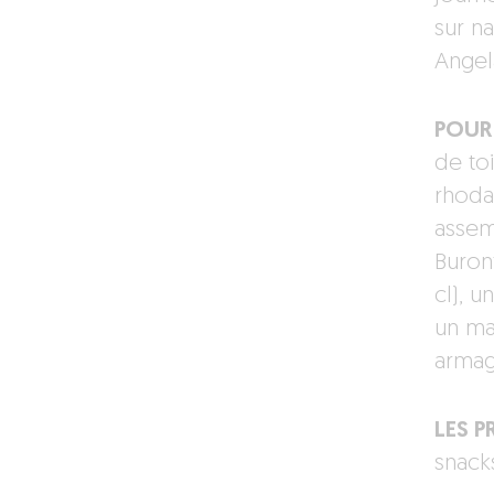
sur n
Angel
POUR 
de to
rhoda
assem
Buronf
cl), 
un mar
armag
LES PR
snacks