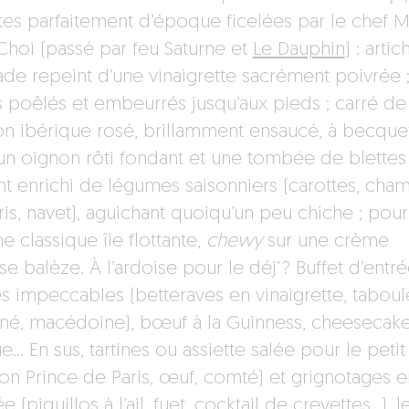
ttes parfaitement d’époque ficelées par le chef M
hoi (passé par feu Saturne et
Le Dauphin
) : artic
ade repeint d’une vinaigrette sacrément poivrée 
 poêlés et embeurrés jusqu’aux pieds ; carré de
n ibérique rosé, brillamment ensaucé, à becque
un oignon rôti fondant et une tombée de blettes 
nt enrichi de légumes saisonniers (carottes, cha
is, navet), aguichant quoiqu’un peu chiche ; pour 
e classique île flottante,
chewy
sur une crème
se balèze. À l’ardoise pour le déj’ ? Buffet d’entr
es impeccables (betteraves en vinaigrette, taboul
nné, macédoine), bœuf à la Guinness, cheesecak
… En sus, tartines ou assiette salée pour le petit 
on Prince de Paris, œuf, comté) et grignotages e
e (piquillos à l’ail, fuet, cocktail de crevettes…), l