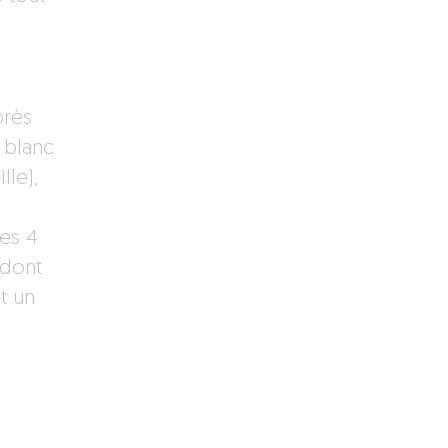
près
 blanc
lle),
les 4
 dont
t un