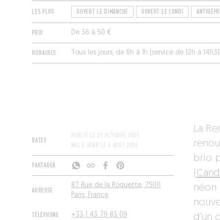
LES PLUS
OUVERT LE DIMANCHE
OUVERT LE LUNDI
ANTIDÉPR
PRIX
De 36 à 50 €
HORAIRES
Tous les jours, de 8h à 1h (service de 12h à 14h3
La Re
PUBLIÉ LE
21 OCTOBRE 2025
DATES
renou
MIS À JOUR LE
4 AOÛT 2026
brio 
PARTAGER
(
Cand
87 Rue de la Roquette, 75011
néon r
ADRESSE
Paris, France
nouve
TÉLÉPHONE
+33 1 43 79 83 09
d’un 