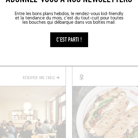
PROXIMITÉ
Entre les bons plans hebdos, le rendez-vous kid-friendly
et la tendance du mois, c'est du tout-cuit pour toutes
les bouches qui débarque dans vos boîtes mail.
S / CAVE À MANGER
LÈCHE-DOIGTS
C'EST PARTI !
DU COIN
TEN BELLES BREAD
mille Desmoulins
19 Rue Breguet
011)
Paris (75011)
RÉSERVER UNE TABLE