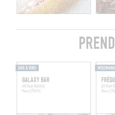
PREND
BAR À VINS
MIXOMANI
GALAXY BAR
FRÉQ
48 Rue Basfroi
20 Rue K
Paris (75011)
Paris (75