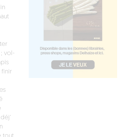
in
haut
;
ter
; vol-
mpis
finir
ées
é
e
déj’
n
e tout