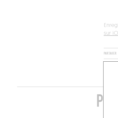
Enreg
sur iO
PARTAGER
TAGS
PLU