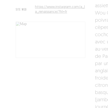
assie
https://www.instagram.com/a_l
SITE WEB
a_renaissance/?hl=fr
Wou C
poivr
cèpes
cocho
avec 
au-ve
de Par
par un
anglai
froid
citro
basque
(jamb
journé