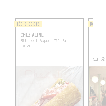
LÈCHE-DOIGTS
BAR À VIN
CHEZ ALINE
CAFÉ 
85 Rue de la Roquette, 75011 Paris,
9 Rue Ca
France
Paris (75