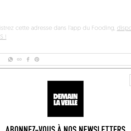
istrez cette adresse dans l’app du Fooding,
disp
S !
PARIS
ÎLE-DE-FRANCE
FRANCE
75011
S DE TABLES DE GEN
ABONNEZ-VOUS À NOS NEWSLETTERS