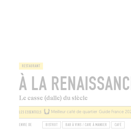
MAGAZINE
RESTAURANTS
CHAM
RESTAURANT
À LA RENAISSANC
Le casse (dalle) du siècle
LES ESSENTIELS
Meilleur café de quartier Guide France 20
ENVIE DE
BISTROT
BAR À VINS / CAVE À MANGER
CAFÉ