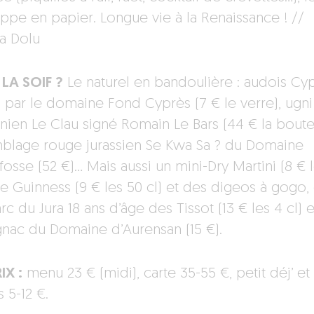
appe en papier. Longue vie à la Renaissance ! //
a Dolu
LA SOIF ?
Le naturel en bandoulière : audois Cy
i par le domaine Fond Cyprès (7 € le verre), ugni
nien Le Clau signé Romain Le Bars (44 € la boutei
blage rouge jurassien Se Kwa Sa ? du Domaine
osse (52 €)… Mais aussi un mini-Dry Martini (8 € 
une Guinness (9 € les 50 cl) et des digeos à gogo,
c du Jura 18 ans d’âge des Tissot (13 € les 4 cl) e
nac du Domaine d’Aurensan (15 €).
IX :
menu 23 € (midi), carte 35-55 €, petit déj’ et
 5-12 €.