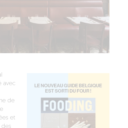
l
é avec
nne de
ne
ées et
, des