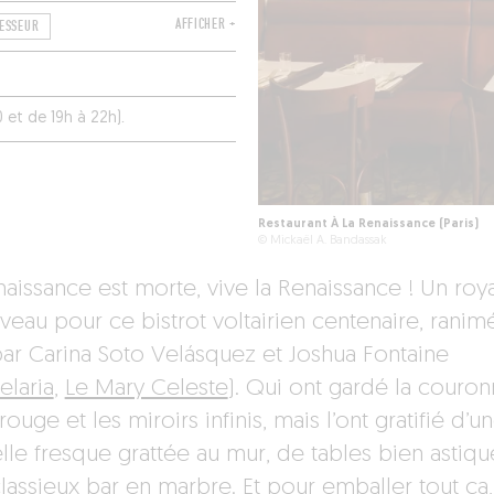
AFFICHER +
ESSEUR
0 et de 19h à 22h).
Restaurant À La Renaissance (Paris)
© Mickaël A. Bandassak
naissance est morte, vive la Renaissance ! Un roya
veau pour ce bistrot voltairien centenaire, ranim
par Carina Soto Velásquez et Joshua Fontaine
elaria
,
Le Mary Celeste
). Qui ont gardé la couro
ouge et les miroirs infinis, mais l’ont gratifié d’u
lle fresque grattée au mur, de tables bien astiqu
classieux bar en marbre. Et pour emballer tout ça