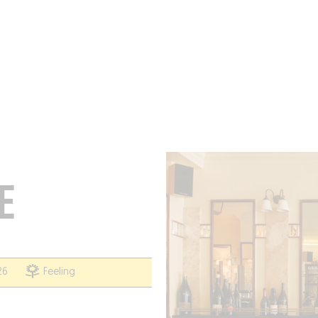
BRES
BARS
COMMERCES
CAVES
RECETTES
E
26
Feeling