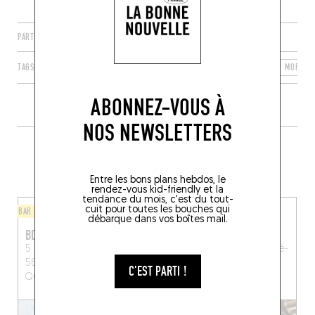
PARTAGER
TAGS
SAINT-PIERRE-QUIBERON
BRETAGNE
FRANCE
MORBIH
ABONNEZ-VOUS À
NOS NEWSLETTERS
PLUS DE TABLES DE GENRE À
PROXIMITÉ
Entre les bons plans hebdos, le
rendez-vous kid-friendly et la
tendance du mois, c'est du tout-
cuit pour toutes les bouches qui
BAR À VINS / CAVE À MANGER
BISTROT
débarque dans vos boîtes mail.
BDS
LE PETIT RAOUT
5 Pl. Georges le Hyaric,
Cours des Quais
La Trinité-
56510 Saint-Pierre-
sur-Mer (56470)
C'EST PARTI !
Quiberon