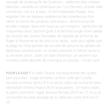
sauvage de la presqu’île de Quiberon – tables en bois, chaises
blanches, vaisselle en céramique par Cyril Dennery, grande salle
lumineuse, vue sur la baie… Et l’ont rebaptisée Rivage, d’où
regarder filer les bateaux vedettes et des assiettes qui font
vibrer la crème des produits ultra-locaux : aériens acras de
dorade à dipper dans une mayo au vert d’oignon ; perfection de
maquereau aburi (sashimi grillé à la flamme) longé d’une salade
de haricots des Jardins Nomades, de faisselle de la Ferme de
Roger à Plouharnel et de chili oil au kasha ; tarte plus sablée que
la plage du Fozo tartinée de cervelle de canut et de pétales de
betterave couverts avec un sorbet associant la même racine à
la verveine citron ; avant, en baie d’honneur, un vacherin aux
myrtilles coiffé-décoiffé de meringue en pointes.
·
Scotty Lard
POUR LA SOIF ?
En salle, Pauline tire-bouchonne des quilles
bien sourcées : rouge bordelais La Dure Lutte par Cyrielle
Houillon et Kenny Bentz (5 € le verre), côtes-de-la-charité blanc
Montaillant d’Alexis Hudon (50 € la bouteille)… En moins dosés,
le poiré Comment ! signé Jacques Perritaz (29 € les 75 cl) ou le
jus myrtille-bruyère sauvage de la Table des Lutins (8 € les 33
cl).