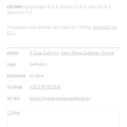
LES PRIX :
grignotages 9-22 €, entrées 13-16 €, plats 25-34 €,
desserts 6-11 €.
Enregistrez cette adresse dans l’app du Fooding,
disponible sur
iOS !
ADRESSE
11 Quai Saint-Ivy, Saint-Pierre-Quiberon, France
TRAIN
Kerhostin
RÉSERVATION
En ligne
TÉLÉPHONE
+33 2 97 30 91 61
SITE WEB
https://rivage-stpierrequiberon.fr/