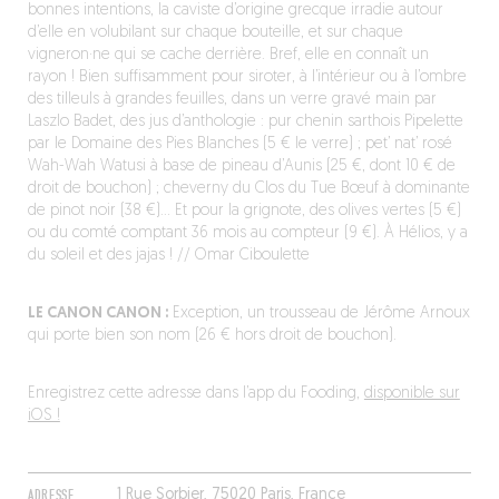
bonnes intentions, la caviste d’origine grecque irradie autour
d’elle en volubilant sur chaque bouteille, et sur chaque
vigneron·ne qui se cache derrière. Bref, elle en connaît un
rayon ! Bien suffisamment pour siroter, à l’intérieur ou à l’ombre
des tilleuls à grandes feuilles, dans un verre gravé main par
Laszlo Badet, des jus d’anthologie : pur chenin sarthois Pipelette
par le Domaine des Pies Blanches (5 € le verre) ; pet’ nat’ rosé
Wah-Wah Watusi à base de pineau d’Aunis (25 €, dont 10 € de
droit de bouchon) ; cheverny du Clos du Tue Bœuf à dominante
de pinot noir (38 €)… Et pour la grignote, des olives vertes (5 €)
ou du comté comptant 36 mois au compteur (9 €). À Hélios, y a
du soleil et des jajas ! // Omar Ciboulette
LE CANON CANON :
Exception, un trousseau de Jérôme Arnoux
qui porte bien son nom (26 € hors droit de bouchon).
Enregistrez cette adresse dans l’app du Fooding,
disponible sur
iOS !
ADRESSE
1 Rue Sorbier, 75020 Paris, France