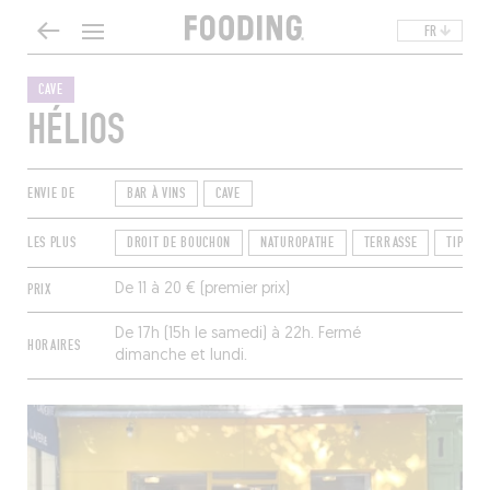
FR
CAVE
HÉLIOS
ENVIE DE
BAR À VINS
CAVE
LES PLUS
DROIT DE BOUCHON
NATUROPATHE
TERRASSE
TIPS AU
PRIX
De 11 à 20 € (premier prix)
De 17h (15h le samedi) à 22h. Fermé
HORAIRES
dimanche et lundi.