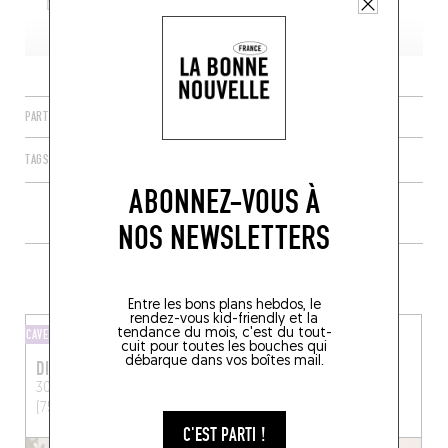
PARTAGER
TAGS
PARIS
ÎLE-DE-FRANCE
FRANCE
75020
ABONNEZ-VOUS À
NOS NEWSLETTERS
PLUS DE CAVES TOUT PRÈS
Entre les bons plans hebdos, le
rendez-vous kid-friendly et la
tendance du mois, c'est du tout-
CAVE
CAVE
cuit pour toutes les bouches qui
débarque dans vos boîtes mail.
DILIA LA CAVE
LE LIEU DU VIN
30 Rue Etienne Dolet
Paris
3 Av. Gambetta
Paris
(75020)
(75020)
C'EST PARTI !