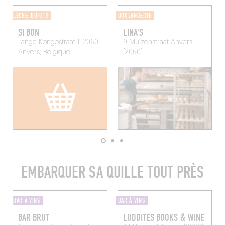
LÈCHE-DOIGTS
BOULANGERIE
SI BON
LINA'S
Lange Kongostraat 1, 2060
9 Muizenstraat
Anvers
Anvers, Belgique
(2060)
EMBARQUER SA QUILLE TOUT PRÈS
BAR À VINS
BAR À VINS
BAR BRUT
LUDDITES BOOKS & WINE