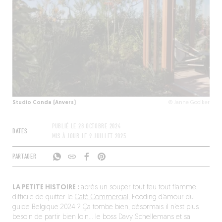
Studio Conda (Anvers)
© Janne Gooiker
PUBLIÉ LE
28 OCTOBRE 2024
DATES
MIS À JOUR LE
9 JUILLET 2025
PARTAGER
LA PETITE HISTOIRE :
après un souper tout feu tout flamme,
difficile de quitter le
Café Commercial
, Fooding d’amour du
guide Belgique 2024 ? Ça tombe bien, désormais il n’est plus
besoin de partir bien loin… le boss Davy Schellemans et sa