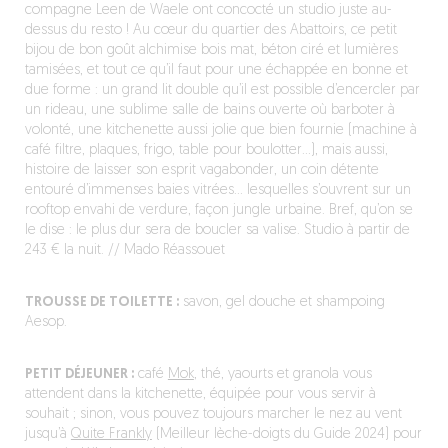
compagne Leen de Waele ont concocté un studio juste au-
dessus du resto ! Au cœur du quartier des Abattoirs, ce petit
bijou de bon goût alchimise bois mat, béton ciré et lumières
tamisées, et tout ce qu’il faut pour une échappée en bonne et
due forme : un grand lit double qu’il est possible d’encercler par
un rideau, une sublime salle de bains ouverte où barboter à
volonté, une kitchenette aussi jolie que bien fournie (machine à
café filtre, plaques, frigo, table pour boulotter…), mais aussi,
histoire de laisser son esprit vagabonder, un coin détente
entouré d’immenses baies vitrées… lesquelles s’ouvrent sur un
rooftop envahi de verdure, façon jungle urbaine. Bref, qu’on se
le dise : le plus dur sera de boucler sa valise. Studio à partir de
243 € la nuit. //
Mado
Réassouet
TROUSSE DE TOILETTE :
savon, gel douche et shampoing
Aesop.
PETIT DÉJEUNER :
café
Mok
, thé, yaourts et granola vous
attendent dans la kitchenette, équipée pour vous servir à
souhait ; sinon, vous pouvez toujours marcher le nez au vent
jusqu’à
Quite Frankly
(Meilleur lèche-doigts du Guide 2024) pour