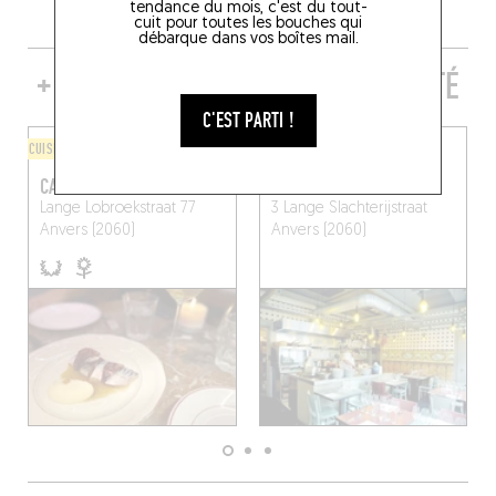
tendance du mois, c'est du tout-
cuit pour toutes les bouches qui
débarque dans vos boîtes mail.
+ DE TABLES DE GENRE À PROXIMITÉ
C'EST PARTI !
CUISINE D'AUTEUR
BISTROT
CAFÉ COMMERCIAL
BART-À-VIN
Lange Lobroekstraat 77
3 Lange Slachterijstraat
Anvers (2060)
Anvers (2060)