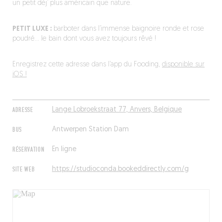
un petit déj’ plus américain que nature.
PETIT LUXE :
barboter dans l’immense baignoire ronde et rose
poudré… le bain dont vous avez toujours rêvé !
Enregistrez cette adresse dans l’app du Fooding,
disponible sur
iOS !
ADRESSE
Lange Lobroekstraat 77, Anvers, Belgique
BUS
Antwerpen Station Dam
RÉSERVATION
En ligne
SITE WEB
https://studioconda.bookeddirectly.com/g