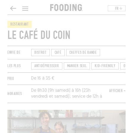
FR
RESTAURANT
LE CAFÉ DU COIN
ENVIE DE
BISTROT
CAFÉ
CHEFFES DE BANDE
LES PLUS
ANTIDÉPRESSEUR
MANGER SEUL
KID-FRIENDLY
OUVER
PRIX
De 16 à 35 €
De 8h30 (9h samedi) à 16h (23h
AFFICHER +
HORAIRES
vendredi et samedi) ; service de 12h à
14h30 et de 19h à 22h (uniquement
vendredi et samedi). Fermé dimanche
et lundi.