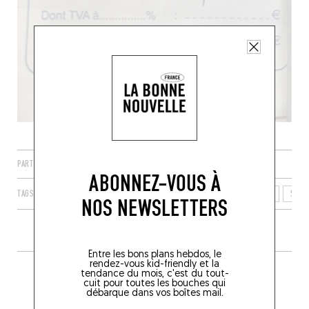
PARTAGER
ABONNEZ-VOUS À
TAGS
LE PRÉ-SAINT-GERVAIS
ÎLE-DE-FRANCE
FRANCE
SEIN
NOS NEWSLETTERS
Entre les bons plans hebdos, le
rendez-vous kid-friendly et la
PLUS DE TABLES DE GENRE À
tendance du mois, c'est du tout-
cuit pour toutes les bouches qui
PROXIMITÉ
débarque dans vos boîtes mail.