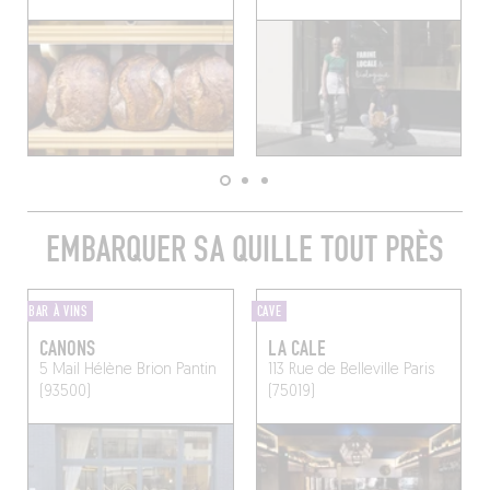
EMBARQUER SA QUILLE TOUT PRÈS
BAR À VINS
CAVE
CANONS
LA CALE
5 Mail Hélène Brion
Pantin
113 Rue de Belleville
Paris
(93500)
(75019)