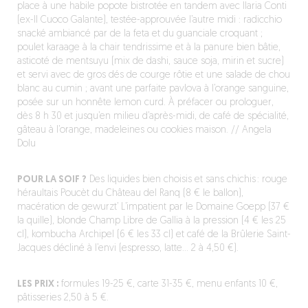
place à une habile popote bistrotée en tandem avec Ilaria Conti
(ex-Il Cuoco Galante), testée-approuvée l’autre midi : radicchio
snacké ambiancé par de la feta et du guanciale croquant ;
poulet karaage à la chair tendrissime et à la panure bien bâtie,
asticoté de mentsuyu (mix de dashi, sauce soja, mirin et sucre)
et servi avec de gros dés de courge rôtie et une salade de chou
blanc au cumin ; avant une parfaite pavlova à l’orange sanguine,
posée sur un honnête lemon curd. À préfacer ou prologuer,
dès 8 h 30 et jusqu’en milieu d’après-midi, de café de spécialité,
gâteau à l’orange, madeleines ou cookies maison. // Angela
Dolu
POUR LA SOIF ?
Des liquides bien choisis et sans chichis : rouge
héraultais Poucèt du Château del Ranq (8 € le ballon),
macération de gewurzt’ L’impatient par le Domaine Goepp (37 €
la quille), blonde Champ Libre de Gallia à la pression (4 € les 25
cl), kombucha Archipel (6 € les 33 cl) et café de la Brûlerie Saint-
Jacques décliné à l’envi (espresso, latte… 2 à 4,50 €).
LES PRIX :
formules 19-25 €, carte 31-35 €, menu enfants 10 €,
pâtisseries 2,50 à 5 €.