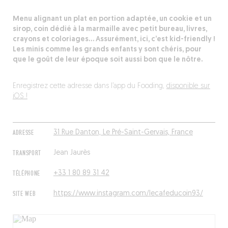
Menu alignant un plat en portion adaptée, un cookie et un
sirop, coin dédié à la marmaille avec petit bureau, livres,
crayons et coloriages… Assurément, ici, c’est kid-friendly !
Les minis comme les grands enfants y sont chéris, pour
que le goût de leur époque soit aussi bon que le nôtre.
Enregistrez cette adresse dans l’app du Fooding,
disponible sur
iOS !
ADRESSE
31 Rue Danton, Le Pré-Saint-Gervais, France
TRANSPORT
Jean Jaurès
TÉLÉPHONE
+33 1 80 89 31 42
SITE WEB
https://www.instagram.com/lecafeducoin93/