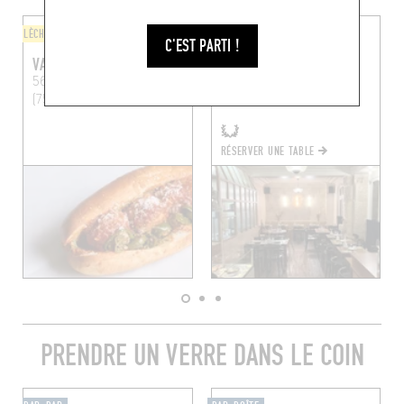
LÈCHE-DOIGTS
BISTROT
C'EST PARTI !
VANDAL
SOCES
56 Rue des Alouettes
Paris
32 Rue de la Villette
Paris
(75019)
(75019)
RÉSERVER UNE TABLE
PRENDRE UN VERRE DANS LE COIN