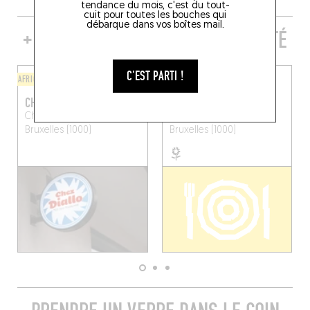
tendance du mois, c'est du tout-
cuit pour toutes les bouches qui
débarque dans vos boîtes mail.
+ DE TABLES DE GENRE À PROXIMITÉ
C'EST PARTI !
AFRICAIN
COFFEE SHOP
CHEZ DIALLO
KOSTO
Chau. d'Anvers 84
Quai des Péniches 35
Bruxelles (1000)
Bruxelles (1000)