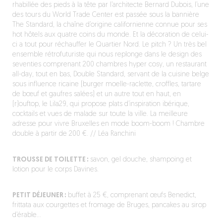
rhabillée des pieds à la tête par l’architecte Bernard Dubois, l’une
des tours du World Trade Center est passée sous la bannière
The Standard, la chaîne d’origine californienne connue pour ses
hot hôtels aux quatre coins du monde. Et la décoration de celui-
ci a tout pour réchauffer le Quartier Nord. Le pitch ? Un très bel
ensemble rétrofuturiste qui nous replonge dans le design des
seventies comprenant 200 chambres hyper cosy, un restaurant
all-day, tout en bas, Double Standard, servant de la cuisine belge
sous influence ricaine (burger moelle-raclette, croffles, tartare
de bœuf et gaufres salées) et un autre tout en haut, en
(r)ouftop, le Lila29, qui propose plats d’inspiration ibérique,
cocktails et vues de malade sur toute la ville. La meilleure
adresse pour vivre Bruxelles en mode boom-boom ! Chambre
double à partir de 200 €. // Léa Ranchini
TROUSSE DE TOILETTE :
savon, gel douche, shampoing et
lotion pour le corps Davines.
PETIT DÉJEUNER :
buffet à 25 €, comprenant œufs Benedict,
frittata aux courgettes et fromage de Bruges, pancakes au sirop
d’érable…