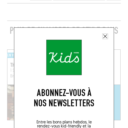
PLUS DE CHAMBRES DE STYLE DANS
LES ENVIRONS
EN VILLE
EN VILLE
THE HOXTON
FLEUR DE VILLE
1 Square Victoria Régina
Rue du Fossé aux Loups
Bruxelles (1210)
46
Bruxelles (1000)
ABONNEZ-VOUS À
NOS NEWSLETTERS
Entre les bons plans hebdos, le
rendez-vous kid-friendly et la