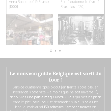
Anna Bochdreef 19
Brussel
Rue Dieudonné Lefèvre 4
(1000)
Bruxelles (1020)
Le nouveau guide Belgique est sorti du
four !
Dans ce quatrième opus bigoût (en français côté pile, en
néerlandais côté face – à moins que ne soit l’inverse ?),
découvrez
une partie mag « Nord-Zuid »
qui met les pieds
dans le plat (pays) pour se demander si la cuisine a une
langue, mais aussi
150 adresses flambant neuves
en