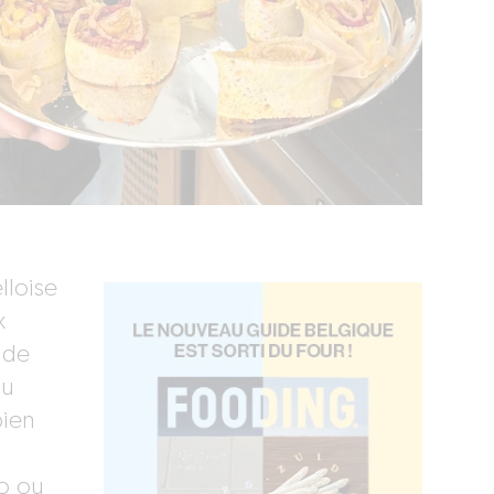
lloise
x
 de
du
pien
so ou