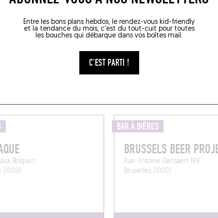
Entre les bons plans hebdos, le rendez-vous kid-friendly
et la tendance du mois, c'est du tout-cuit pour toutes
les bouches qui débarque dans vos boîtes mail.
C'EST PARTI !
QUER SA QUILLE TOU
S
BAR À BIÈRES
AQUE
BRUSSELS BEER PROJ
aux Briques
Rue Antoine Dansaert 188
s (1000)
Bruxelles (1000)