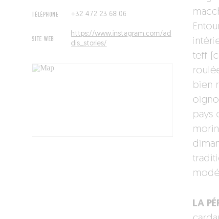
macch
TÉLÉPHONE
+32 472 23 68 06
Entou
https://www.instagram.com/ad
SITE WEB
intéri
dis_stories/
teff 
roulé
bien r
oigno
pays 
morin
diman
tradit
modér
LA PÉP
carda