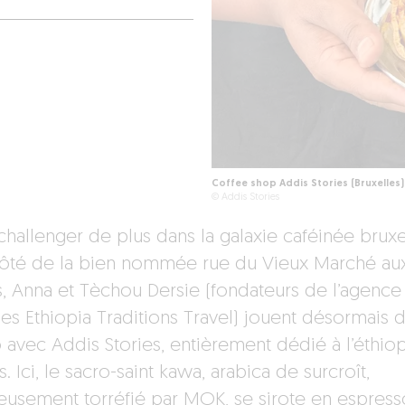
Coffee shop Addis Stories (Bruxelles)
© Addis Stories
 challenger de plus dans la galaxie caféinée bruxe
côté de la bien nommée rue du Vieux Marché au
s, Anna et Tèchou Dersie (fondateurs de l’agence
es Ethiopia Traditions Travel) jouent désormais 
 avec Addis Stories, entièrement dédié à l’éthio
s. Ici, le sacro-saint kawa, arabica de surcroît,
eusement torréfié par
MOK
, se sirote en espres