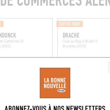
 DE COMMERCES ALE
E
COFFEE SHOP
ENDONCK
DRACHE
te-Catherine 24
Quai au Bois à Brûler 11
s (1000)
Bruxelles (1000)
ABONNEZ-VOUS À NOS NEWSLETTERS