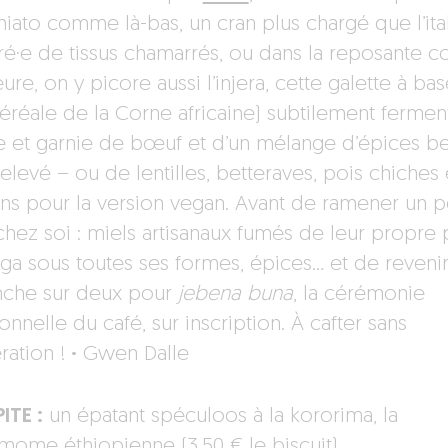
iato comme là-bas, un cran plus chargé que l’ital
ré·e de tissus chamarrés, ou dans la reposante c
eure, on y picore aussi l’injera, cette galette à ba
(céréale de la Corne africaine) subtilement fermen
e et garnie de bœuf et d’un mélange d’épices b
elevé – ou de lentilles, betteraves, pois chiches 
ns pour la version vegan. Avant de ramener un 
chez soi : miels artisanaux fumés de leur propre 
ga sous toutes ses formes, épices… et de reveni
che sur deux pour
jebena buna
, la cérémonie
ionnelle du café, sur inscription. À cafter sans
ation !
·
Gwen Dalle
ITE :
un épatant spéculoos à la kororima, la
mome éthiopienne (3,50 € le biscuit).