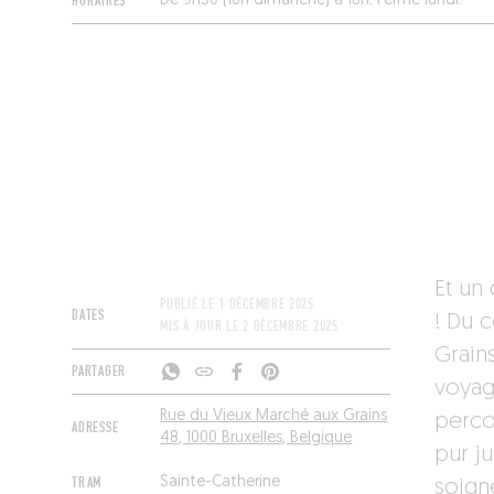
HORAIRES
De 9h30 (10h dimanche) à 18h. Fermé lundi.
Et un
PUBLIÉ LE
1 DÉCEMBRE 2025
DATES
! Du 
MIS À JOUR LE
2 DÉCEMBRE 2025
Grain
PARTAGER
voyag
Rue du Vieux Marché aux Grains
perco
ADRESSE
48, 1000 Bruxelles, Belgique
pur ju
TRAM
Sainte-Catherine
soign