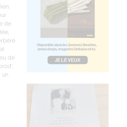
ien.
our
se de
tée,
erbéré
et
peu de
prod’,
r un