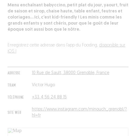
Menu enchaînant babyccino, petit plat du jour, yaourt, fruit
de saison et sirop, chaise haute, table enfant, feutres et
coloriages… Ici, c’est kid-friendly ! Les minis comme les
grands enfants y sont chéris, pour que le goût de leur
époque soit aussi bon que le nôtre.
Enregistrez cette adresse dans l’app du Fooding,
disponible sur
iOS !
ADRESSE
10 Rue de Sault, 38000 Grenoble, France
TRAM
Victor Hugo
TÉLÉPHONE
+33 4 56 24 88 15
https://www.instagram.com/minouch_grenobl/?
SITE WEB
hl=fr