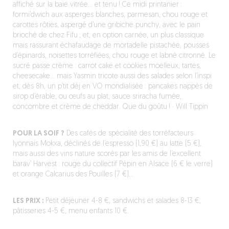
affiché sur la baie vitrée… et tenu ! Ce midi printanier :
formi’dwich aux asperges blanches, parmesan, chou rouge et
carottes rôties, aspergé d’une gribiche punchy, avec le pain
brioché de chez Fifu ; et, en option carnée, un plus classique
mais rassurant échafaudage de mortadelle pistachée, pousses
d’épinards, noisettes torréfiées, chou rouge et labné citronné. Le
sucré passe crème : carrot cake et cookies moelleux, tartes,
cheesecake… mais Yasmin tricote aussi des salades selon l’inspi
et, dès 8h, un p’tit déj en VO mondialisée : pancakes nappés de
sirop d’érable, ou œufs au plat, sauce sriracha fumée,
concombre et crème de cheddar. Que du goûtu ! · Will Tippin
POUR LA SOIF ?
Des cafés de spécialité des torréfacteurs
lyonnais Mokxa, déclinés de l’espresso (1,90 €) au latte (5 €),
mais aussi des vins nature scorés par les amis de l’excellent
barav’ Harvest : rouge du collectif Pépin en Alsace (6 € le verre)
et orange Calcarius des Pouilles (7 €)…
LES PRIX :
Petit déjeuner 4-8 €, sandwichs et salades 8-13 €,
pâtisseries 4-5 €, menu enfants 10 €.