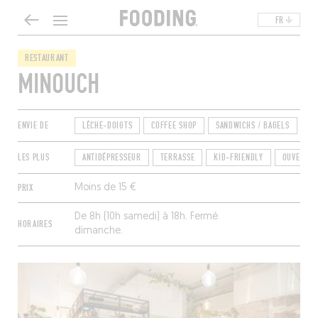
FR
RESTAURANT
MINOUCH
ENVIE DE
LÈCHE-DOIGTS
COFFEE SHOP
SANDWICHS / BAGELS
CH
LES PLUS
ANTIDÉPRESSEUR
TERRASSE
KID-FRIENDLY
OUVERT LE
PRIX
Moins de 15 €
De 8h (10h samedi) à 18h. Fermé
HORAIRES
dimanche.