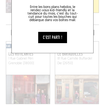
Entre les bons plans hebdos, le
rendez-vous kid-friendly et la
tendance du mois, c'est du tout-
cuit pour toutes les bouches qui
débarque dans vos boîtes mail.
PRENDRE UN VERRE DANS LE COIN
C'EST PARTI !
BAR À VINS
BAR À VINS
LES RUTILANTES
LE BARAQUILLES
1 Rue Gabriel Péri
81 Rue Camille Buffardel
Grenoble (38000)
Die (26150)