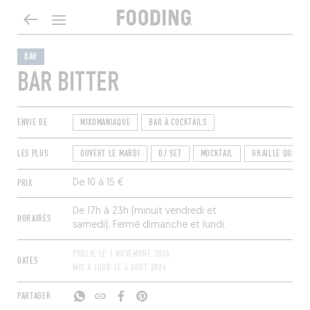
BAR
BAR BITTER
ENVIE DE
MIXOMANIAQUE
BAR À COCKTAILS
LES PLUS
OUVERT LE MARDI
DJ SET
MOCKTAIL
GRAILLE QUE GR
PRIX
De 10 à 15 €
De 17h à 23h (minuit vendredi et
HORAIRES
samedi). Fermé dimanche et lundi.
PUBLIÉ LE
1 NOVEMBRE 2024
DATES
MIS À JOUR LE
4 AOÛT 2026
PARTAGER