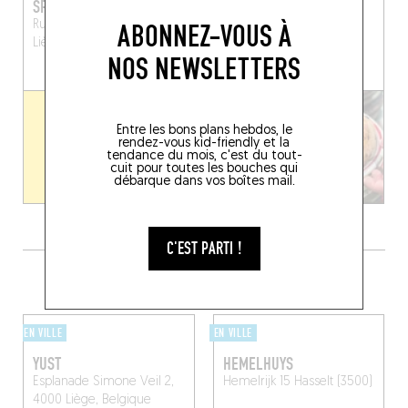
SPRATCHIE'S
MACCIONE
ABONNEZ-VOUS À
Rue de la Casquette 15
13 Rue du Mouton Blanc
Liège (4000)
Liège (4000)
NOS NEWSLETTERS
RÉSERVER UNE TABLE
Entre les bons plans hebdos, le
rendez-vous kid-friendly et la
tendance du mois, c'est du tout-
cuit pour toutes les bouches qui
débarque dans vos boîtes mail.
C'EST PARTI !
DORMIR DANS LES ENVIRONS
EN VILLE
EN VILLE
YUST
HEMELHUYS
Esplanade Simone Veil 2,
Hemelrijk 15
Hasselt (3500)
4000 Liège, Belgique