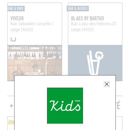
BAR À VINS
BAR À BIÈRES
VIVEUR
BLAES BY BARTHO
Rue Sébastien Laruelle 1
Rue Lulay des Fèbvres 20
Liège (4000)
Liège (4000)
+ DE TABLES DE GENRE À PROXIMITÉ
LÈCHE-DOIGTS
PIZZA