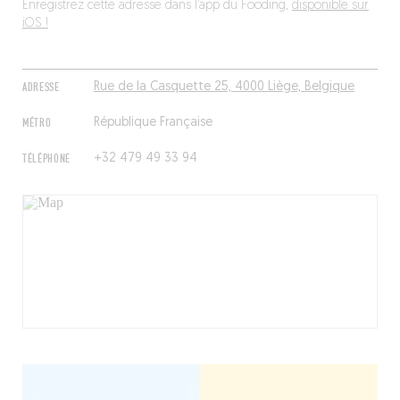
Enregistrez cette adresse dans l’app du Fooding,
disponible sur
iOS !
ADRESSE
Rue de la Casquette 25, 4000 Liège, Belgique
MÉTRO
République Française
TÉLÉPHONE
+32 479 49 33 94