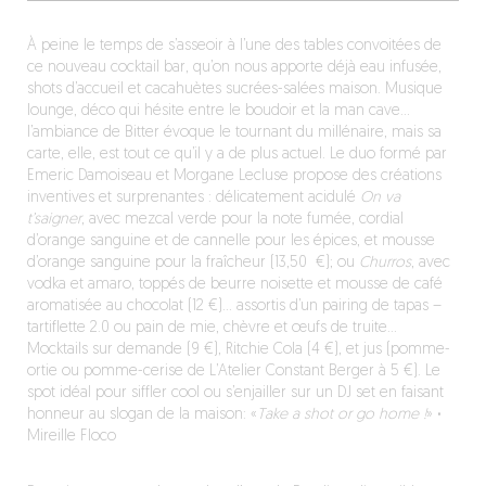
À peine le temps de s’asseoir à l’une des tables convoitées de
ce nouveau cocktail bar, qu’on nous apporte déjà eau infusée,
shots d’accueil et cacahuètes sucrées-salées maison. Musique
lounge, déco qui hésite entre le boudoir et la man cave…
l’ambiance de Bitter évoque le tournant du millénaire, mais sa
carte, elle, est tout ce qu’il y a de plus actuel. Le duo formé par
Emeric Damoiseau et Morgane Lecluse propose des créations
inventives et surprenantes : délicatement acidulé
On va
t’saigner
, avec mezcal verde pour la note fumée, cordial
d’orange sanguine et de cannelle pour les épices, et mousse
d’orange sanguine pour la fraîcheur (13,50 €); ou
Churros
, avec
vodka et amaro, toppés de beurre noisette et mousse de café
aromatisée au chocolat (12 €)… assortis d’un pairing de tapas –
tartiflette 2.0 ou pain de mie, chèvre et œufs de truite…
Mocktails sur demande (9 €), Ritchie Cola (4 €), et jus (pomme-
ortie ou pomme-cerise de L’Atelier Constant Berger à 5 €). Le
spot idéal pour siffler cool ou s’enjailler sur un DJ set en faisant
honneur au slogan de la maison: «
Take a shot or go home !
»
·
Mireille Floco