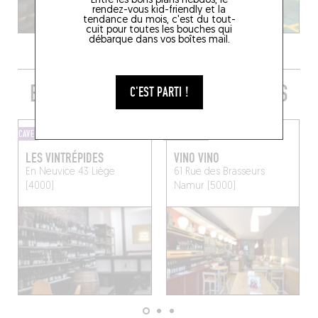
Entre les bons plans hebdos, le
rendez-vous kid-friendly et la
tendance du mois, c'est du tout-
cuit pour toutes les bouches qui
débarque dans vos boîtes mail.
EMBARQUER SA QUILLE TOUT PRÈS
C'EST PARTI !
CAVE
BAR À VINS
LES VINTRÉPIDES
VINO VINO
En Neuvice 43
Liège
61 Rue des Brasseurs
(4000)
Namur (5000)