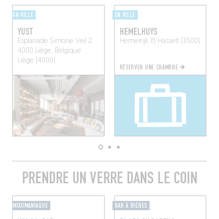
EN VILLE
EN VILLE
YUST
HEMELHUYS
Esplanade Simone Veil 2,
Hemelrijk 15
Hasselt (3500)
4000 Liège, Belgique
Liège (4000)
RÉSERVER UNE CHAMBRE
PRENDRE UN VERRE DANS LE COIN
MIXOMANIAQUE
BAR À BIÈRES