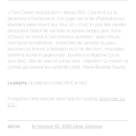
« Chez Colson, tout est bon ! » depuis 1903. C’est écrit sur la
devanture à l’ancienne et, à en juger par la file d’habitué·es qui
attendent patiemment leur tour, on y croit ! En plus des viandes
d’exception (bœuf de vachette et agneau belges, porc Duroc
d’Olives), on trouve ici son bonheur quotidien : spare-ribs au
miel basse température ; entrecôtes de vachette du pays ;
saucisses au fenouil, à l’estragon ou à l’ail des ours ; moussaka ;
tortellinis ricotta et peperonata ; boulets à la liégeoise (ça va
sans dire) ; tête de veau et vol-au-vent… Attention ! La maison ne
connaît pas encore les cartes de crédit.
·
Marie-Boulette Saucey
La pépite :
le pâté en croûte (99 € le kilo).
Enregistrez cette adresse dans l’app du Fooding,
disponible sur
iOS !
ADRESSE
En Neuvice 42, 4000 Liège, Belgique