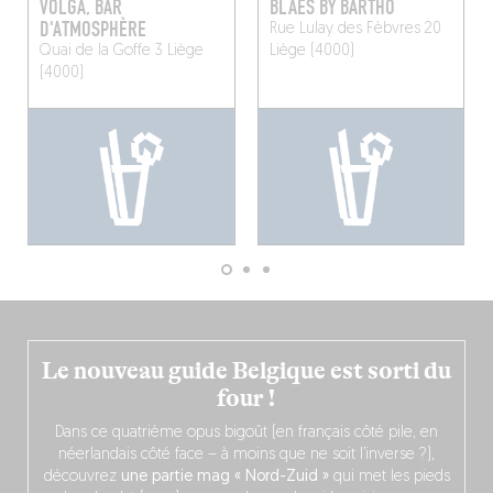
VOLGA, BAR
BLAES BY BARTHO
D'ATMOSPHÈRE
Rue Lulay des Fèbvres 20
Quai de la Goffe 3
Liège
Liège (4000)
(4000)
Le nouveau guide Belgique est sorti du
four !
Dans ce quatrième opus bigoût (en français côté pile, en
néerlandais côté face – à moins que ne soit l’inverse ?),
découvrez
une partie mag « Nord-Zuid »
qui met les pieds