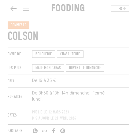
FR
COMMERCE
COLSON
ENVIE DE
BOUCHERIE
CHARCUTERIE
LES PLUS
MATE MON CABAS
OUVERT LE DIMANCHE
PRIX
De 16 à 35 €
De 8h30 à 18h (14h dimanche). Fermé
HORAIRES
lundi.
PUBLIÉ LE
12 MARS 2023
DATES
MIS À JOUR LE
21 AVRIL 2026
PARTAGER