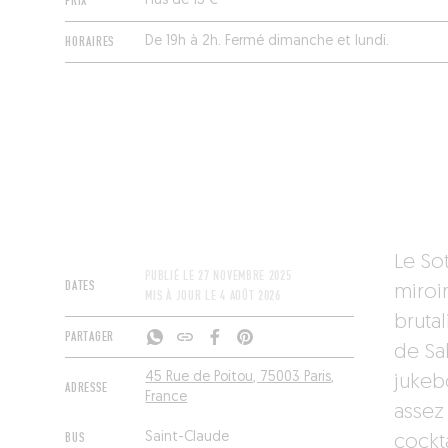
PRIX
Plus de 15 €
HORAIRES
De 19h à 2h. Fermé dimanche et lundi.
Le Sot
PUBLIÉ LE
27 NOVEMBRE 2025
DATES
miroi
MIS À JOUR LE
4 AOÛT 2026
bruta
PARTAGER
de Sa
45 Rue de Poitou, 75003 Paris,
jukeb
ADRESSE
France
assez
BUS
Saint-Claude
cockta