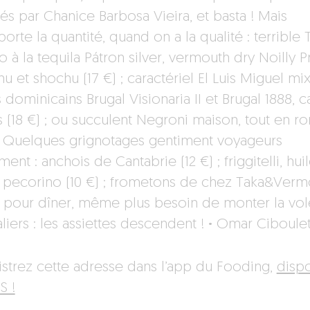
tés par Chanice Barbosa Vieira, et basta ! Mais
orte la quantité, quand on a la qualité : terrible
o à la tequila Pátron silver, vermouth dry Noilly Pr
 et shochu (17 €) ; caractériel El Luis Miguel mi
dominicains Brugal Visionaria II et Brugal 1888, c
rs (18 €) ; ou succulent Negroni maison, tout en r
). Quelques grignotages gentiment voyageurs
ent : anchois de Cantabrie (12 €) ; friggitelli, hui
 et pecorino (10 €) ; frometons de chez Taka&Verm
t pour dîner, même plus besoin de monter la vo
liers : les assiettes descendent !
·
Omar Ciboulet
istrez cette adresse dans l’app du Fooding,
disp
S !